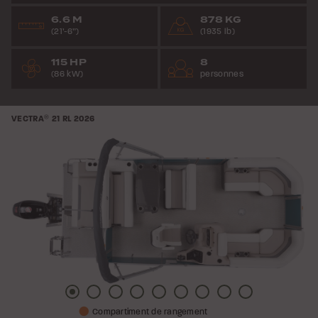
6.6 M
878 KG
(21’-6”)
(1935 lb)
115 HP
8
(86 kW)
personnes
VECTRA
®
21 RL
2026
Photo
Photo
Photo
Photo
Photo
Photo
Photo
Photo
Photo
Compartiment de rangement
1
2
3
4
5
6
7
8
9