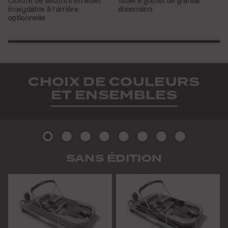
Clôture de sécurité en acier
Table à goûter de grande
inoxydable à l’arrière
dimension
optionnelle
CHOIX DE COULEURS
ET ENSEMBLES
Photo
Photo
Photo
Photo
Photo
Photo
Photo
Photo
SANS ÉDITION
2
3
4
5
6
7
8
9