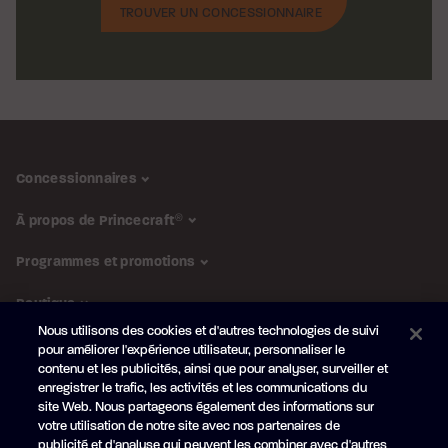
TROUVER UN CONCESSIONNAIRE
Concessionnaires
À propos de Princecraft
®
Programmes et promotions
Boutique
Nous utilisons des cookies et d'autres technologies de suivi
pour améliorer l'expérience utilisateur, personnaliser le
SUIVEZ-NOUS
contenu et les publicités, ainsi que pour analyser, surveiller et
enregistrer le trafic, les activités et les communications du
Abonnez-vous à l'infolettre
site Web. Nous partageons également des informations sur
Obtenez en primeur nos
nouveautés et promotions
votre utilisation de notre site avec nos partenaires de
publicité et d'analyse qui peuvent les combiner avec d'autres