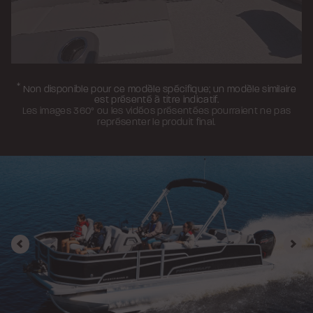
*
Non disponible pour ce modèle spécifique; un modèle similaire
est présenté à titre indicatif.
Les images 360° ou les vidéos présentées pourraient ne pas
représenter le produit final.
Précédent
Sui