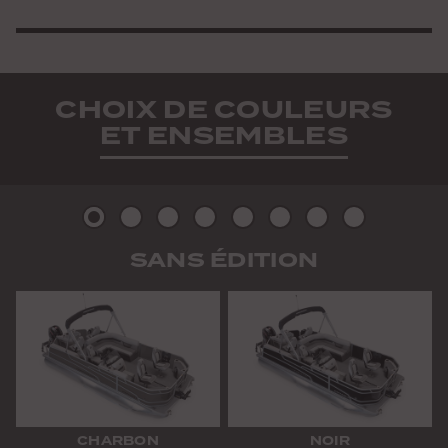
CHOIX DE COULEURS
ET ENSEMBLES
Photo
Photo
Photo
Photo
Photo
Photo
Photo
Photo
SANS ÉDITION
2
3
4
5
6
7
8
9
CHARBON
NOIR