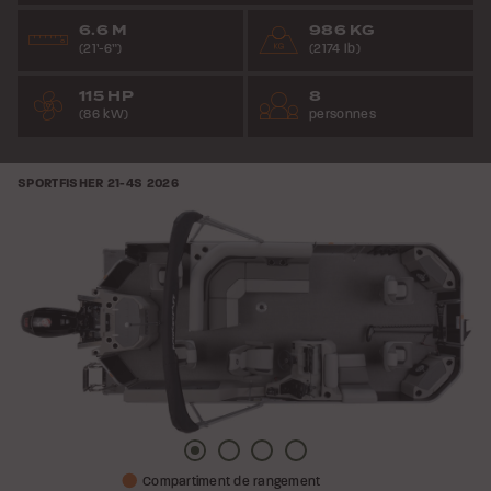
6.6 M
986 KG
(21’-6”)
(2174 lb)
115 HP
8
(86 kW)
personnes
SPORTFISHER 21-4S
2026
Photo
Photo
Photo
Photo
Compartiment de rangement
1
2
3
4