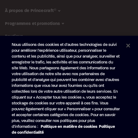
À propos de Princecraft
®
Programmes et promotions
Boutique
Nous utilisons des cookies et d'autres technologies de suivi
pour améliorer l'expérience utilisateur, personnaliser le
SUIVEZ-NOUS
contenu et les publicités, ainsi que pour analyser, surveiller et
enregistrer le trafic, les activités et les communications du
Abonnez-vous à l'infolettre
site Web. Nous partageons également des informations sur
Obtenez en primeur nos
nouveautés et promotions
votre utilisation de notre site avec nos partenaires de
publicité et d'analyse qui peuvent les combiner avec d'autres
Votre
informations que vous leur avez fournies ou qu'ils ont
courriel
collectées lors de votre autre utilisation de leurs services. En
cliquant sur « Accepter tous les cookies », vous acceptez le
S'ABONNER
stockage de cookies sur votre appareil à ces fins. Vous
pouvez également cliquer sur « Personnaliser » pour consulter
et accepter certaines catégories de cookies. Pour en savoir
plus, veuillez consulter nos politiques pour plus
d'informations :
Politique en matière de cookies
Politique
Facebook
YouTube
de confidentialité