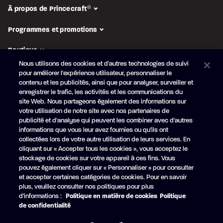
À propos de Princecraft
®
Programmes et promotions
Boutique
Nous utilisons des cookies et d'autres technologies de suivi
pour améliorer l'expérience utilisateur, personnaliser le
SUIVEZ-NOUS
contenu et les publicités, ainsi que pour analyser, surveiller et
enregistrer le trafic, les activités et les communications du
Abonnez-vous à l'infolettre
site Web. Nous partageons également des informations sur
Obtenez en primeur nos
nouveautés et promotions
votre utilisation de notre site avec nos partenaires de
publicité et d'analyse qui peuvent les combiner avec d'autres
Votre
informations que vous leur avez fournies ou qu'ils ont
courriel
collectées lors de votre autre utilisation de leurs services. En
cliquant sur « Accepter tous les cookies », vous acceptez le
S'ABONNER
stockage de cookies sur votre appareil à ces fins. Vous
pouvez également cliquer sur « Personnaliser » pour consulter
et accepter certaines catégories de cookies. Pour en savoir
plus, veuillez consulter nos politiques pour plus
d'informations :
Politique en matière de cookies
Politique
Facebook
YouTube
de confidentialité
© Princecraft, 2005-2026.
Tous droits réservés.