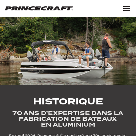
Aller
Aller
au
au
contenu
pied
M
de
page
HISTORIQUE
70 ANS D’EXPERTISE DANS LA
FABRICATION DE BATEAUX
EN ALUMINIUM
En avril 2024, Princecraft
®
a souligné son 70e anniversaire