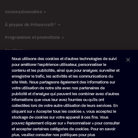
Concessionnaires
À propos de Princecraft
®
Programmes et promotions
Boutique
Nous utilisons des cookies et d'autres technologies de suivi
pour améliorer l'expérience utilisateur, personnaliser le
SUIVEZ-NOUS
contenu et les publicités, ainsi que pour analyser, surveiller et
enregistrer le trafic, les activités et les communications du
Abonnez-vous à l'infolettre
site Web. Nous partageons également des informations sur
Obtenez en primeur nos
nouveautés et promotions
votre utilisation de notre site avec nos partenaires de
publicité et d'analyse qui peuvent les combiner avec d'autres
Votre
informations que vous leur avez fournies ou qu'ils ont
courriel
collectées lors de votre autre utilisation de leurs services. En
cliquant sur « Accepter tous les cookies », vous acceptez le
S'ABONNER
stockage de cookies sur votre appareil à ces fins. Vous
pouvez également cliquer sur « Personnaliser » pour consulter
et accepter certaines catégories de cookies. Pour en savoir
plus, veuillez consulter nos politiques pour plus