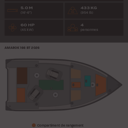
5.0 M
433 KG
(16’-6”)
(954 lb)
60 HP
4
(45 kW)
personnes
AMAROK 166 BT
2026
Compartiment de rangement