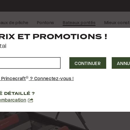
eaux de pêche
Pontons
Bateaux pontés
Mieux const
TURA 200