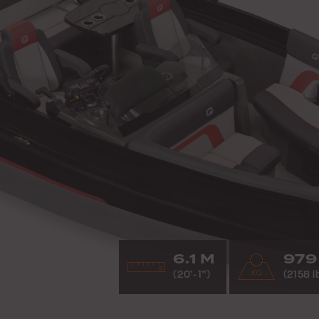
6.1 M
979
(20’-1”)
(2158 l