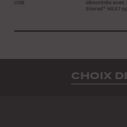
USB
démontrée avec 
Simrad
®
NSX7 op
CHOIX D