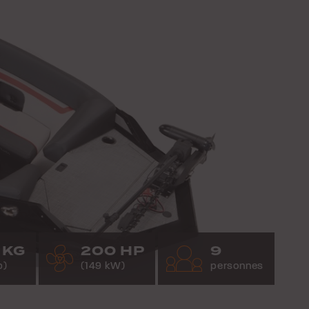
 KG
200 HP
9
b)
(149 kW)
personnes