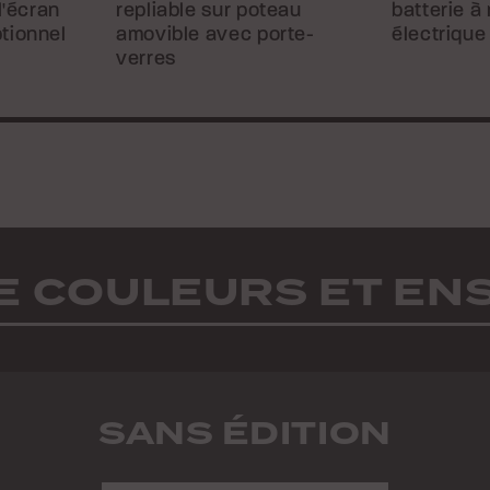
l'écran
repliable sur poteau
batterie à
tionnel
amovible avec porte-
électrique
verres
E COULEURS ET E
SANS ÉDITION