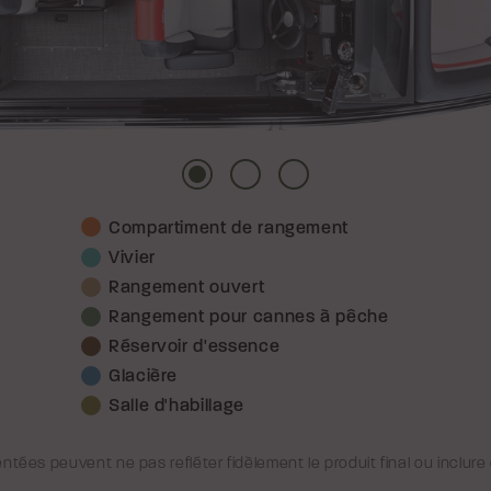
Photo
Photo
Photo
Compartiment de rangement
1
2
3
Vivier
Rangement ouvert
Rangement pour cannes à pêche
Réservoir d'essence
Glacière
Salle d'habillage
tées peuvent ne pas refléter fidèlement le produit final ou inclur