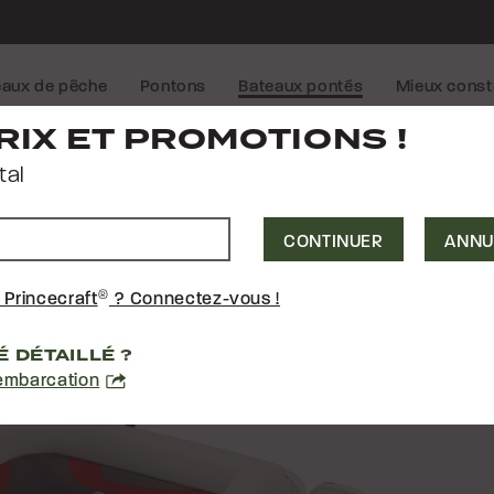
eaux de pêche
Pontons
Bateaux pontés
Mieux const
NTURA 19