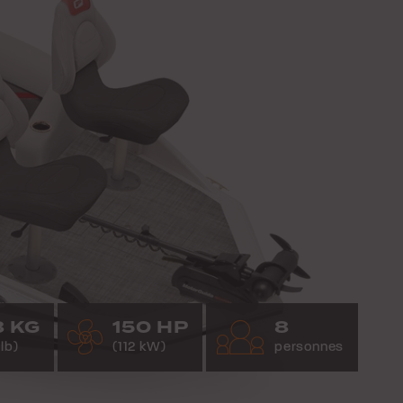
3 KG
150 HP
8
lb)
(112 kW)
personnes