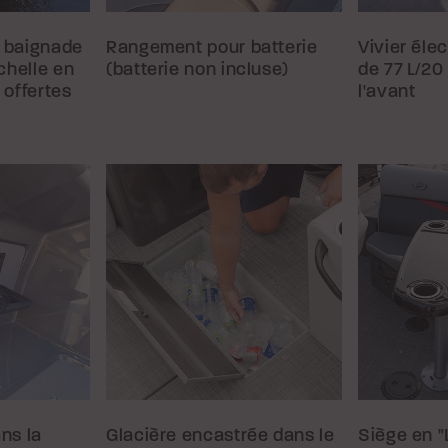
e baignade
Rangement pour batterie
Vivier éle
échelle en
(batterie non incluse)
de 77 L/20 
 offertes
l'avant
ns la
Glacière encastrée dans le
Siège en "L