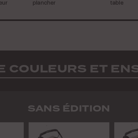
eur
plancher
table
E COULEURS ET E
SANS ÉDITION