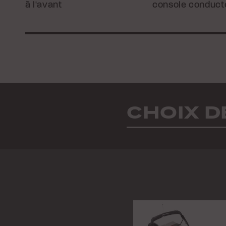
à l'avant
console conduct
CHOIX D