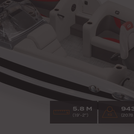
5.8 M
94
(19’-2”)
(2078 