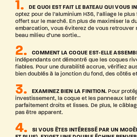
DE QUOI EST FAIT LE BATEAU QUI
VOUS IN
optez pour de l’aluminium H36, l’alliage le plus 
offert sur le marché. En plus de maximiser la d
embarcation, vous éviterez de vous retrouver 
beau milieu d’une sortie…
COMMENT LA COQUE EST-ELLE
ASSEMBL
indépendants ont démontré que les coques rive
fiables. Pour une durabilité accrue, vérifiez aus
bien doublés à la jonction du fond, des côtés e
EXAMINEZ BIEN
LA FINITION.
Pour protég
investissement, la coque et les panneaux laté
parfaitement droits et lisses. De plus, le câbla
pas être apparent.
SI VOUS ÊTES INTÉRESSÉ PAR UN MODÈLE
ET PLUS), EXIGEZ UNE DOUBLE
ÉCHINE RENVER