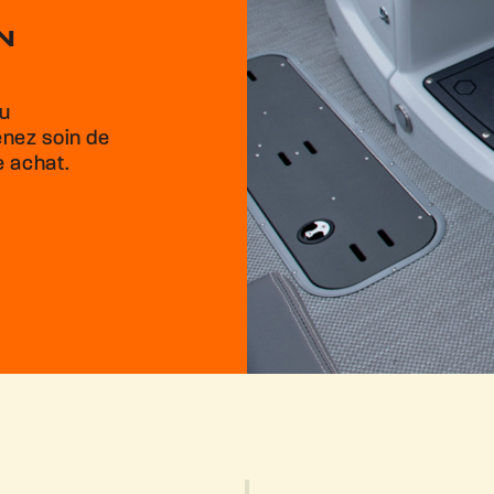
N
du
enez soin de
e achat.