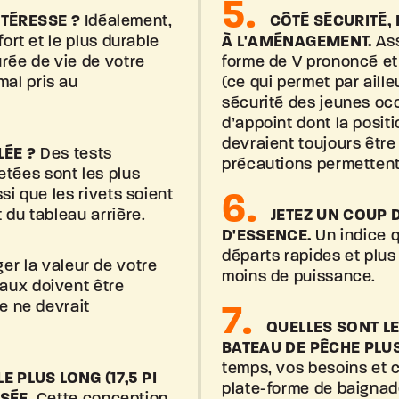
TÉRESSE ?
Idéalement,
CÔTÉ SÉCURITÉ,
fort et le plus durable
À L'AMÉNAGEMENT.
Ass
urée de vie de votre
forme de V prononcé et
mal pris au
(ce qui permet par ailleu
sécurité des jeunes oc
d’appoint dont la positi
devraient toujours être
ÉE ?
Des tests
précautions permettent
tées sont les plus
si que les rivets soient
t
du tableau arrière.
JETEZ UN COUP 
D'ESSENCE.
Un indice q
départs rapides et plus
er la valeur de votre
moins de puissance.
raux doivent être
ge ne devrait
QUELLES SONT L
BATEAU DE PÊCHE
PLU
temps, vos besoins et 
 PLUS LONG (17,5 PI
plate-forme de baignad
SÉE.
Cette conception