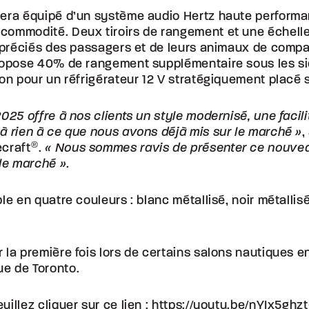
sera équipé d’un système audio Hertz haute perform
commodité. Deux tiroirs de rangement et une échell
appréciés des passagers et de leurs animaux de compa
propose 40% de rangement supplémentaire sous les s
ion pour un réfrigérateur 12 V stratégiquement placé 
025 offre à nos clients un style modernisé, une facilit
,
à rien à ce que nous avons déjà mis sur le marché »
ecraft
®
.
« Nous sommes ravis de présenter ce nouvea
.
 le marché »
le en quatre couleurs : blanc métallisé, noir métallisé
 la première fois lors de certains salons nautiques 
e de Toronto.
illez cliquer sur ce lien :
https://youtu.be/nYIx5ghz