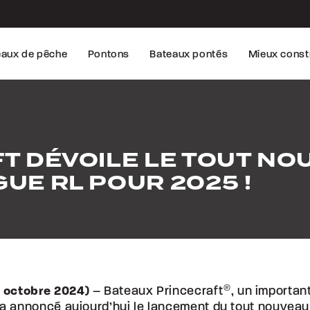
eaux de pêche
Pontons
Bateaux pontés
Mieux const
T DÉVOILE LE TOUT NO
UE RL POUR 2025 !
 octobre 2024)
– Bateaux Princecraft
®
, un importan
, a annoncé aujourd’hui le lancement du tout nouvea