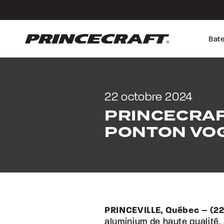
Aller
Aller
au
au
contenu
pied
de
Bat
page
22 octobre 2024
PRINCECRAF
PONTON VOG
PRINCEVILLE, Québec – (22
aluminium de haute qualité