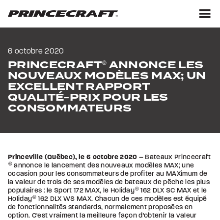
Aller
Aller
au
au
contenu
pied
M
de
page
6 octobre 2020
PRINCECRAFT
ANNONCE LES
®
NOUVEAUX MODÈLES MAX; UN
EXCELLENT RAPPORT
QUALITÉ-PRIX POUR LES
CONSOMMATEURS
Princeville (Québec), le 6 octobre 2020
– Bateaux Princecraft
®
annonce le lancement des nouveaux modèles MAX; une
occasion pour les consommateurs de profiter au MAXimum de
la valeur de trois de ses modèles de bateaux de pêche les plus
populaires : le Sport 172 MAX, le Holiday
®
162 DLX SC MAX et le
Holiday
®
162 DLX WS MAX. Chacun de ces modèles est équipé
de fonctionnalités standards, normalement proposées en
option. C'est vraiment la meilleure façon d'obtenir la valeur