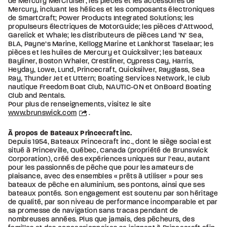
de Mercury MerCruiser; les pièces et les accessoires de
Mercury, incluant les hélices et les composants électroniques
de SmartCraft; Power Products Integrated Solutions; les
propulseurs électriques de MotorGuide; les pièces d’Attwood,
Garelick et Whale; les distributeurs de pièces Land ’N’ Sea,
BLA, Payne’s Marine, Kellogg Marine et Lankhorst Taselaar; les
pièces et les huiles de Mercury et Quicksilver; les bateaux
Bayliner, Boston Whaler, Crestliner, Cypress Cay, Harris,
Heyday, Lowe, Lund, Princecraft, Quicksilver, Rayglass, Sea
Ray, Thunder Jet et Uttern; Boating Services Network, le club
nautique Freedom Boat Club, NAUTIC-ON et OnBoard Boating
Club and Rentals.
Pour plus de renseignements, visitez le site
www.brunswick.com
.
À propos de Bateaux Princecraft inc.
Depuis 1954, Bateaux Princecraft inc., dont le siège social est
situé à Princeville, Québec, Canada (propriété de Brunswick
Corporation), créé des expériences uniques sur l’eau, autant
pour les passionnés de pêche que pour les amateurs de
plaisance, avec des ensembles « prêts à utiliser » pour ses
bateaux de pêche en aluminium, ses pontons, ainsi que ses
bateaux pontés. Son engagement est soutenu par son héritage
de qualité, par son niveau de performance incomparable et par
sa promesse de navigation sans tracas pendant de
nombreuses années. Plus que jamais, des pêcheurs, des