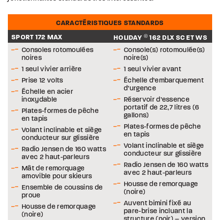
CARACTÉRISTIQUES STANDARDS
SPORT 172 MAX
HOLIDAY
®
162 DLX SC ET WS
Consoles rotomoulées
Console(s) rotomoulée(s)
noires
noire(s)
1 seul vivier arrière
1 seul vivier avant
Prise 12 volts
Échelle d’embarquement
d’urgence
Échelle en acier
inoxydable
Réservoir d’essence
portatif de 22,7 litres (6
Plates-formes de pêche
gallons)
en tapis
Plates-formes de pêche
Volant inclinable et siège
en tapis
conducteur sur glissière
Volant inclinable et siège
Radio Jensen de 160 watts
conducteur sur glissière
avec 2 haut-parleurs
Radio Jensen de 160 watts
Mât de remorquage
avec 2 haut-parleurs
amovible pour skieurs
Housse de remorquage
Ensemble de coussins de
(noire)
proue
Auvent bimini fixé au
Housse de remorquage
pare-brise incluant la
(noire)
structure (noir) – version