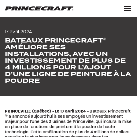
Aller
Aller
au
au
contenu
pied
M
de
page
17 avril 2024
BATEAUX PRINCECRAFT
®
AMÉLIORE SES
INSTALLATIONS, AVEC UN
INVESTISSEMENT DE PLUS DE
4 MILLIONS POUR L’AJOUT
D’UNE LIGNE DE PEINTURE À LA
POUDRE
PRINCEVILLE (Québec) - Le 17 avril 2024
- Bateaux Princecraft
®
a annoncé aujourd'hui à ses employés un investissement
majeur pour l’une des 3 usines de Princeville, qui inclura la mise
en place de fonctions de peinture à la poudre de haute
technologie. Cette amélioration de plus de 4 millions de dollars