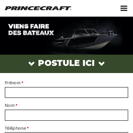
Aller
Aller
au
au
contenu
pied
M
de
page
Viens
faire
des
bateaux
POSTULE ICI
Prénom
*
Nom
*
Téléphone
*