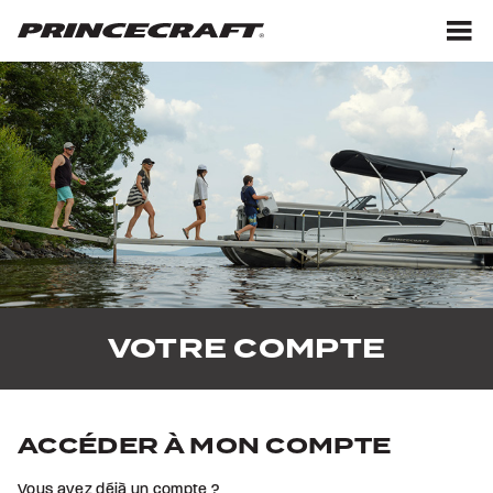
Aller
Aller
au
au
contenu
pied
M
de
page
VOTRE COMPTE
ACCÉDER À MON COMPTE
Vous avez déjà un compte ?