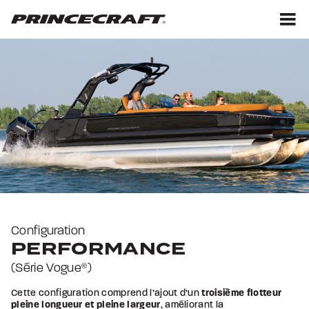
Aller
Aller
au
au
contenu
pied
M
de
page
Configuration
PERFORMANCE
(Série Vogue
)
®
Cette configuration comprend l’ajout d’un
troisième flotteur
pleine longueur et pleine largeur
, améliorant la