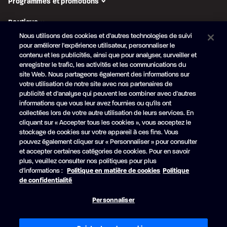
Programmes et promotions
Boutique
Nous utilisons des cookies et d'autres technologies de suivi
pour améliorer l'expérience utilisateur, personnaliser le
SUIVEZ-NOUS
contenu et les publicités, ainsi que pour analyser, surveiller et
enregistrer le trafic, les activités et les communications du
Abonnez-vous à l'infolettre
site Web. Nous partageons également des informations sur
Obtenez en primeur nos
nouveautés et promotions
votre utilisation de notre site avec nos partenaires de
publicité et d'analyse qui peuvent les combiner avec d'autres
Votre
informations que vous leur avez fournies ou qu'ils ont
courriel
collectées lors de votre autre utilisation de leurs services. En
cliquant sur « Accepter tous les cookies », vous acceptez le
S'ABONNER
stockage de cookies sur votre appareil à ces fins. Vous
pouvez également cliquer sur « Personnaliser » pour consulter
et accepter certaines catégories de cookies. Pour en savoir
plus, veuillez consulter nos politiques pour plus
d'informations :
Politique en matière de cookies
Politique
Facebook
YouTube
de confidentialité
© Princecraft, 2005-2026.
Tous droits réservés.
Personnaliser
Réalisation
Vertisoft
Accessibilité
Conditions d'utilisation
Politique de confidentialité
Politique relative aux cookies
Préférences en matière de cookies