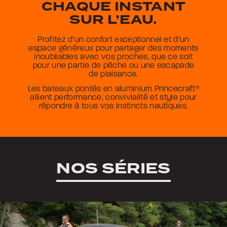
CHAQUE INSTANT
SUR L’EAU.
Profitez d’un confort exceptionnel et d’un
espace généreux pour partager des moments
inoubliables avec vos proches, que ce soit
pour une partie de pêche ou une escapade
de plaisance.
Les bateaux pontés en aluminium Princecraft
®
allient performance, convivialité et style pour
répondre à tous vos instincts nautiques.
NOS SÉRIES