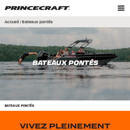
Aller
Aller
au
au
contenu
pied
M
de
Accueil
/ Bateaux pontés
page
BATEAUX PONTÉS
BATEAUX PONTÉS
VIVEZ PLEINEMENT